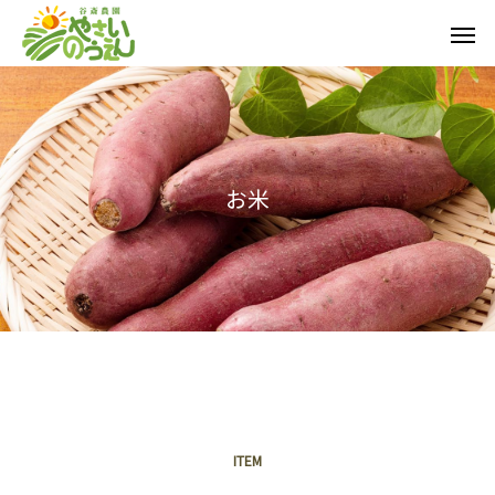
お
米
ITEM