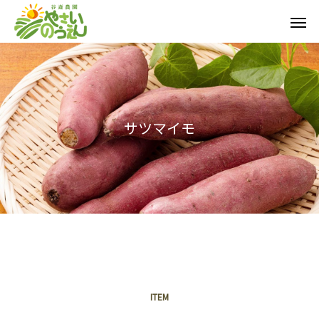
サ
ツ
マ
イ
モ
ITEM